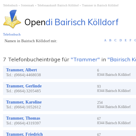
Telefonbuch
Steiermark
Telefonauskunft Bairisch Kölldorf
Trammer in Bairisch Kölldorf
Open
di Bairisch Kölldorf
Telefonbuch
Namen in Bairisch Kölldorf mit:
A
B
C
D
E
F
7 Telefonbucheinträge für
"Trammer"
in
"Bairisch K
Trammer, Albert
6
Tel.:
(0664) 4468038
8344
Bairisch Kölldorf
Trammer, Gerlinde
93
Tel.:
(0664) 3205485
8344
Bairisch Kölldorf
Trammer, Karoline
254
Tel.:
(0664) 1052612
8344
Bairisch Kölldorf
Trammer, Thomas
67
Tel.:
(0664) 4319397
8344
Bairisch Kölldorf
Trammer, Friedrich
67