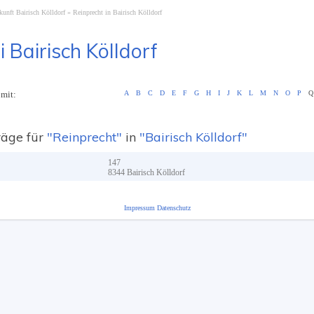
kunft Bairisch Kölldorf
Reinprecht in Bairisch Kölldorf
i Bairisch Kölldorf
 mit:
A
B
C
D
E
F
G
H
I
J
K
L
M
N
O
P
Q
räge für
"Reinprecht"
in
"Bairisch Kölldorf"
147
8344
Bairisch Kölldorf
Impressum
Datenschutz