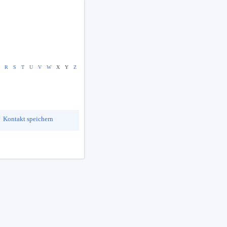
R
S
T
U
V
W
X
Y
Z
Kontakt speichern