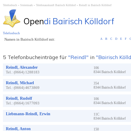
Telefonbuch
Steiermark
Telefonauskunft Bairisch Kölldorf
Reindl in Bairisch Kölldorf
Open
di Bairisch Kölldorf
Telefonbuch
Namen in Bairisch Kölldorf mit:
A
B
C
D
E
F
5 Telefonbucheinträge für
"Reindl"
in
"Bairisch Köll
Reindl, Alexander
106
Tel.:
(0664) 1288183
8344
Bairisch Kölldorf
Reindl, Michael
354
Tel.:
(0664) 4673869
8344
Bairisch Kölldorf
Reindl, Rudolf
106
Tel.:
(0664) 1677093
8344
Bairisch Kölldorf
Liebmann-Reindl, Erwin
11C
8344
Bairisch Kölldorf
Reindl, Anton
150